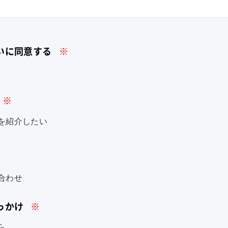
いに同意する
※
※
を紹介したい
合わせ
っかけ
※
ら