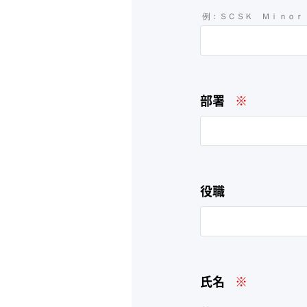
例：ＳＣＳＫ Ｍｉｎｏｒ
部署
※
役職
氏名
※