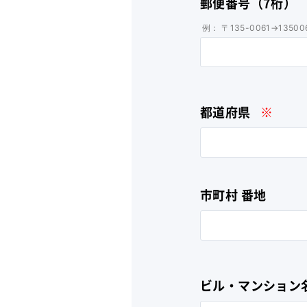
郵便番号（7桁）
例： 〒135-0061→13500
都道府県
※
市町村 番地
ビル・マンション