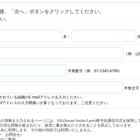
後、「次へ」ボタンをクリックしてください。
い。
名：
（例 山
半角数字（例 01-2345-6789）
半角文字 (例
されている組織のE-mailアドレスを入力ください。
mailアドレスの入力間違いが多くなっております。ご注意ください。
を入力されるページには、SSL(Secure Socket Layer)暗号化通信方式を採用
る大切な情報が盗まれたり、故意に書き換えたりされることを防止しております。
ために利用します。その他の目的では利用いたしません。
ー、お問合せ）
等のご案内