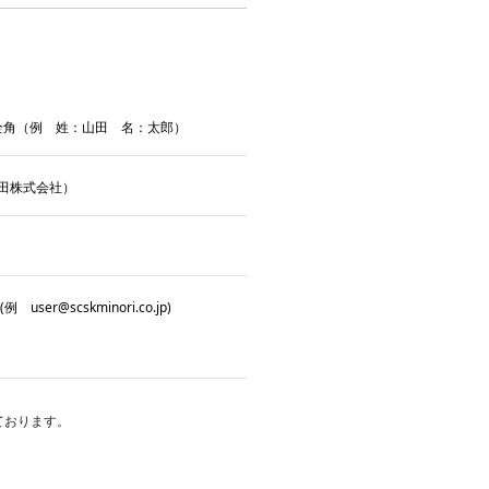
全角（例 姓：山田 名：太郎）
田株式会社）
 user@scskminori.co.jp)
しております。