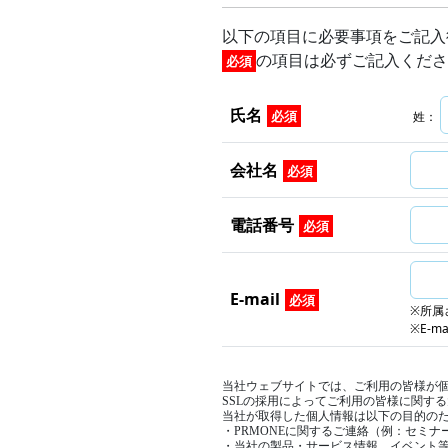
以下の項目に必要事項をご記入
の項目は必ずご記入くださ
必須
氏名
必須
姓：
会社名
必須
電話番号
必須
E-mail
必須
※所属
※E-
当社ウェブサイトでは、ご利用の皆様が個人情報
SSLの採用によってご利用の皆様に関す
当社が取得した個人情報は以下の目的の
・PRMONEに関するご連絡（例：セミナ
・当社の製品・サービス情報、イベント