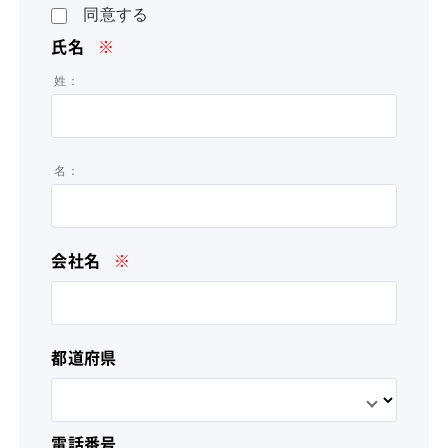
同意する
氏名
※
姓：
名：
会社名
※
都道府県
電話番号