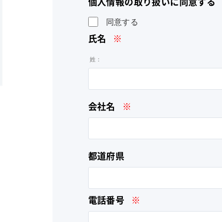
個人情報の取り扱いに同意する
同意する
氏名
※
姓：
会社名
※
都道府県
電話番号
※