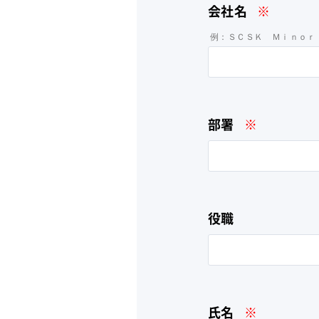
会社名
※
例：ＳＣＳＫ Ｍｉｎｏｒ
部署
※
役職
氏名
※