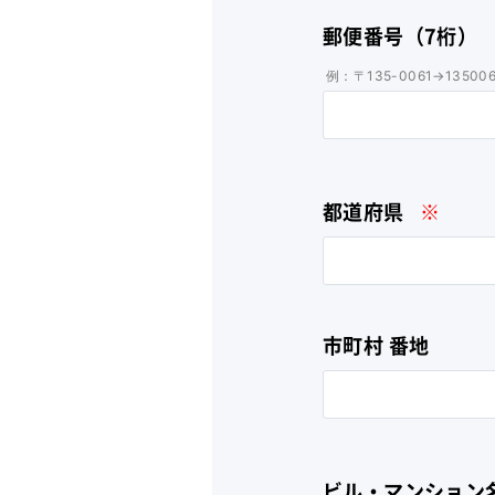
郵便番号（7桁）
例：〒135-0061→135006
都道府県
※
市町村 番地
ビル・マンション