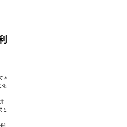
利
てき
変化
、
井
要と
チ開