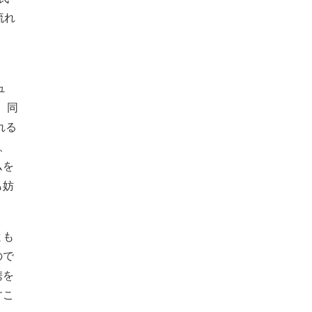
流れ
ュ
、同
れる
、
ムを
も妨
とも
ので
携を
すこ