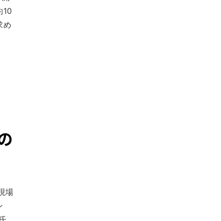
10
求め
の
現場
ン
氏