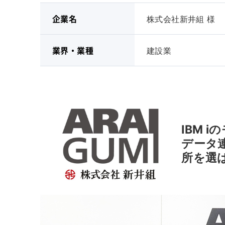
株式会社新井組 様
企業名
建設業
業界・業種
IBM
データ
所を選