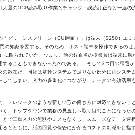
は大量のOCR読み取り作業とチェック・誤読訂正など一連の
iの「グリーンスクリーン（CUI画面）」は端末（5250）エミ
専門の知識を要する。そのため、ホスト端末を操作できるのは
心）に限られていた。つまり、他の数百名の従業員は端末に触
用することもできなかったのである。 そして3つ目の課題が
タの散在だ。同社は基幹システムで足りない部分に別システ
在してしまい、入力の多重化につながり、データの有効活用
で、テレワークのような新しい形の働き方に対応できないこ
べく、トップダウンで業務の見直しへ取り組むことになった
ことで二重入力の無駄やミスをなくし、スムーズなデータ連
図るとともに、紙の回覧や保管にかかるコストの削減を目指