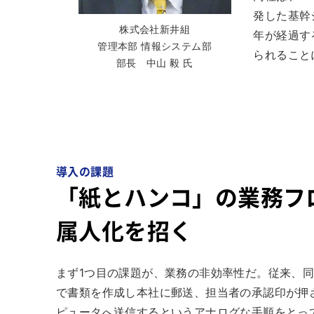
発した基幹
株式会社新井組
年が経過す
管理本部 情報システム部
られること
部長 中山 毅 氏
導入の課題
「紙とハンコ」の業務フ
属人化を招く
まず1つ目の課題が、業務の非効率性だ。従来、
で書類を作成し本社に郵送、担当者の承認印が押
ピュータへ送信するというアナログな手順をとって