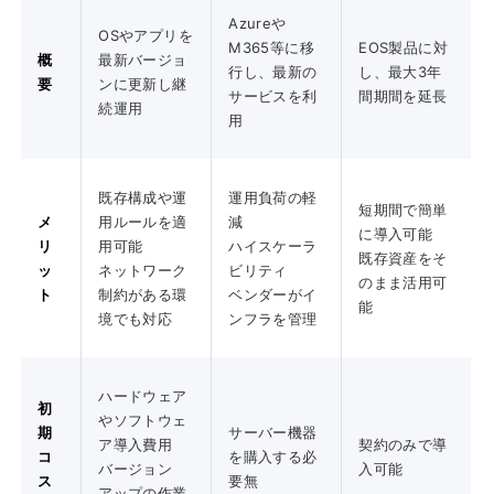
Azureや
OSやアプリを
M365等に移
EOS製品に対
概
最新バージョ
行し、最新の
し、最大3年
要
ンに更新し継
サービスを利
間期間を延長
続運用
用
既存構成や運
運用負荷の軽
短期間で簡単
メ
用ルールを適
減
に導入可能
リ
用可能
ハイスケーラ
既存資産をそ
ッ
ネットワーク
ビリティ
のまま活用可
ト
制約がある環
ベンダーがイ
能
境でも対応
ンフラを管理
ハードウェア
初
やソフトウェ
期
サーバー機器
ア導入費用
契約のみで導
コ
を購入する必
バージョン
入可能
ス
要無
アップの作業