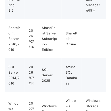
ring
Manager
2.5
が該当
ShareP
SharePoi
20
oint
nt Server
ShareP
26
Server
Subscript
oint
/07
2016/2
ion
Online
/14
019
Edition
SQL
20
Azure
SQL
Server
26
SQL
Server
2014/2
/07
Databa
2025
016
/14
se
Windo
Windows
Windo
20
Windows
ws
Storage
ws
27/