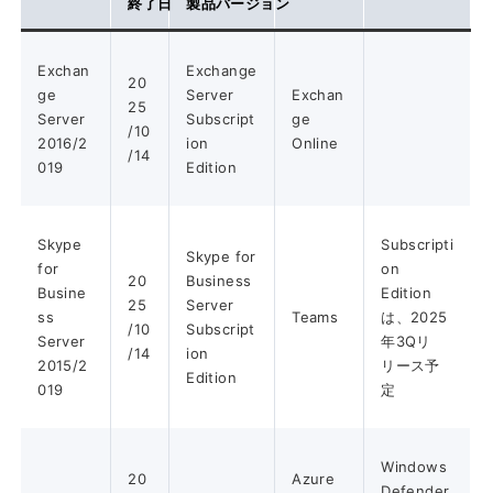
終了日
製品バージョン
Exchan
Exchange
20
ge
Server
Exchan
25
Server
Subscript
ge
/10
2016/2
ion
Online
/14
019
Edition
Skype
Subscripti
Skype for
for
on
20
Business
Busine
Edition
25
Server
ss
Teams
は、2025
/10
Subscript
Server
年3Qリ
/14
ion
2015/2
リース予
Edition
019
定
Windows
20
Azure
Defender