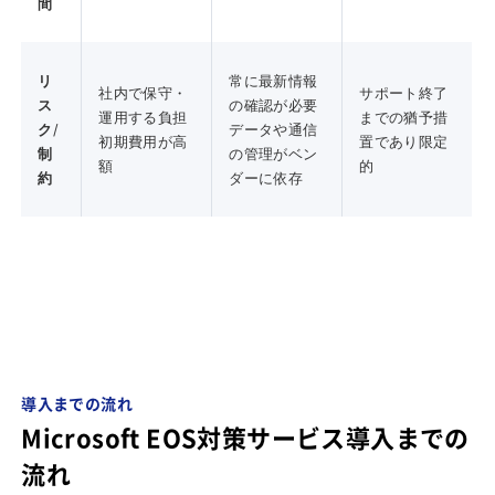
間
リ
常に最新情報
社内で保守・
サポート終了
ス
の確認が必要
運用する負担
までの猶予措
ク
/
データや通信
初期費用が高
置であり限定
制
の管理がベン
額
的
約
ダーに依存
導入までの流れ
Microsoft EOS対策サービス導入までの
流れ