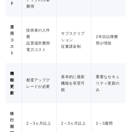
ト
費用
運
技術者の人件
用
サブスクリプ
費
2年目以降費
コ
ション
設置場所費用
用が増加
ス
従量課金制
電力コスト
ト
機
基本的に最新
重要なセキュ
能
都度アップグ
機能を享受可
リティ更新の
更
レードが必要
能
み
新
移
行
2～3ヵ月以上
2～3ヵ月以上
2～3週間
期