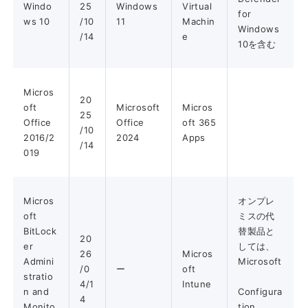
Windo
25
Windows
Virtual
for
ws 10
/10
11
Machin
Windows
/14
e
10を含む
Micros
20
oft
Microsoft
Micros
25
Office
Office
oft 365
/10
2016/2
2024
Apps
/14
019
Micros
オンプレ
oft
ミスの代
BitLock
替製品と
20
er
しては、
26
Micros
Admini
Microsoft
/0
ー
oft
stratio
4/1
Intune
n and
Configura
4
Monito
tion