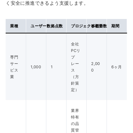
く安全に推進できるよう支援します。
業種
ユーザー数
拠点数
プロジェクト概要
移行台数
期間
全社
PCリ
専門
プ
サー
レー
2,00
1,000
1
6ヶ月
ビス
ス
0
業
（方
針策
定）
業界
特有
の品
質管