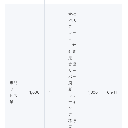
全社
PCリ
プ
レー
ス
（方
針策
定、
管理
サー
バー
専門
刷
サー
新、
1,000
1
1,000
6ヶ月
ビス
キッ
業
ティ
ン
グ、
移行
展