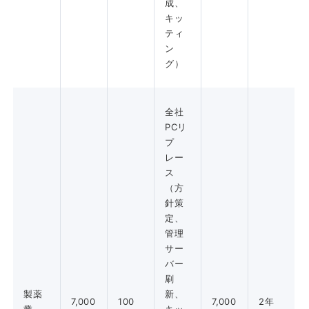
成、
キッ
ティ
ン
グ）
全社
PCリ
プ
レー
ス
（方
針策
定、
管理
サー
バー
刷
製薬
新、
7,000
100
7,000
2年