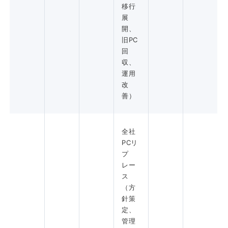
移行
展
開、
旧PC
回
収、
運用
改
善）
全社
PCリ
プ
レー
ス
（方
針策
定、
管理