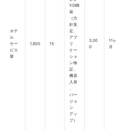
VDI構
築
（方
針策
ホテ
定、
ル
アプ
3,00
11ヶ
サー
1,800
15
リ
0
月
ビス
ケー
業
ショ
ン検
証、
機器
入替
、
バー
ジョ
ン
アッ
プ）