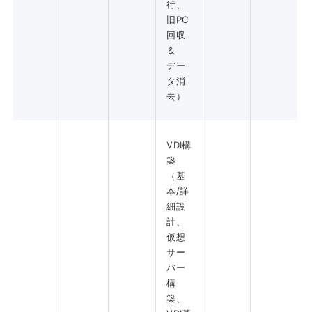
行、
旧PC
回収
＆
デー
タ消
去）
VDI構
築
（基
本/詳
細設
計、
仮想
サー
バー
構
築、