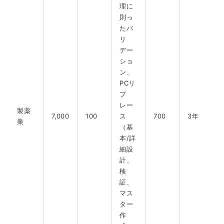
理に
則っ
たバ
リ
デー
ショ
ン、
PCリ
プ
レー
製薬
7,000
100
ス
700
3年
業
（基
本/詳
細設
計、
検
証、
マス
ター
作