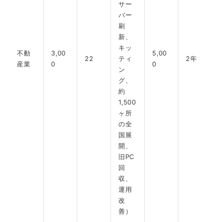
サー
バー
刷
新、
キッ
不動
3,00
5,00
22
ティ
2年
産業
0
0
ン
グ、
約
1,500
ヶ所
の全
国展
開、
旧PC
回
収、
運用
改
善）