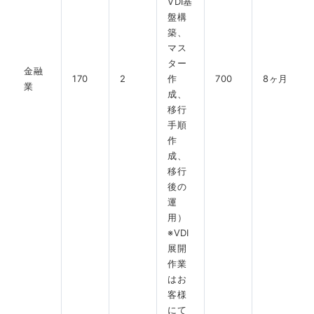
VDI基
盤構
築、
マス
ター
金融
170
2
作
700
8ヶ月
業
成、
移行
手順
作
成、
移行
後の
運
用）
※VDI
展開
作業
はお
客様
にて