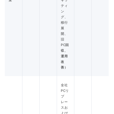
業
キッ
ティ
ン
グ、
移行
展
開、
旧
PC
回
収、
運用
改
善）
全社
PCリ
プ
レー
スお
よび