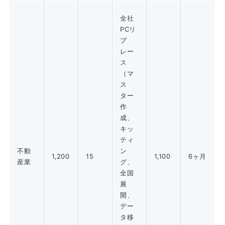
全社
PCリ
プ
レー
ス
（マ
ス
ター
作
成、
キッ
ティ
不動
ン
1,200
15
1,100
6ヶ月
産業
グ、
全国
展
開、
デー
タ移