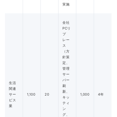
実施
全社
PCリ
プ
レー
ス
（方
針策
定、
管理
サー
バー
生活
刷
関連
新、
サー
1,100
20
1,000
4年
キッ
ビス
ティ
業
ン
グ、