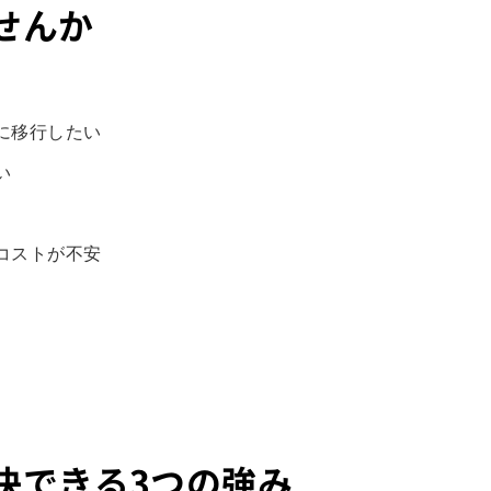
せんか
に移行したい
い
コストが不安
決できる3つの強み